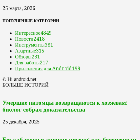
25 марта, 2026
ПОПУЛЯРНЫЕ КАТЕГОРИИ
Интересное
4849
Новости
2418
Инструменты
381
Азартные
315
Обзоры
231
Для работы
217
Приложения для Android
199
© Hi-android.net
БОЛЬШЕ ИСТОРИЙ
Умершие питомцы возвращаются к хозяевам:
биолог собрал доказательства
25 декабря, 2025
Без каблуков и лишних рисков: как беременным