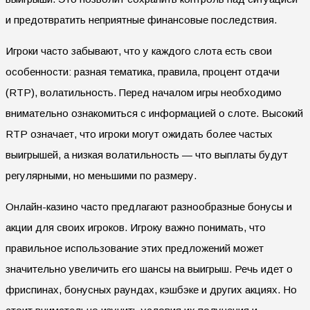
и предотвратить неприятные финансовые последствия.
Игроки часто забывают, что у каждого слота есть свои
особенности: разная тематика, правила, процент отдачи
(RTP), волатильность. Перед началом игры необходимо
внимательно ознакомиться с информацией о слоте. Высокий
RTP означает, что игроки могут ожидать более частых
выигрышей, а низкая волатильность — что выплаты будут
регулярными, но меньшими по размеру.
Онлайн-казино часто предлагают разнообразные бонусы и
акции для своих игроков. Игроку важно понимать, что
правильное использование этих предложений может
значительно увеличить его шансы на выигрыш. Речь идет о
фриспинах, бонусных раундах, кэшбэке и других акциях. Но