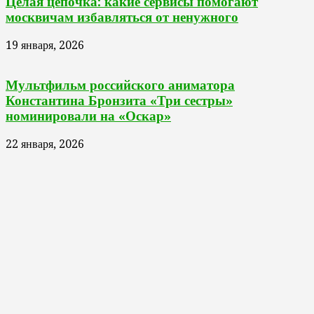
Целая цепочка: какие сервисы помогают
москвичам избавляться от ненужного
19 января, 2026
Мультфильм российского аниматора
Константина Бронзита «Три сестры»
номинировали на «Оскар»
22 января, 2026