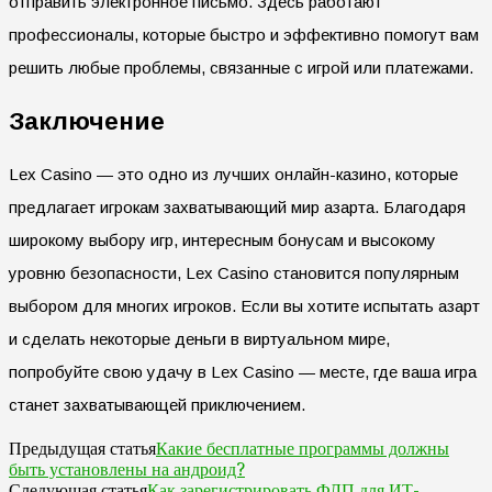
отправить электронное письмо. Здесь работают
профессионалы, которые быстро и эффективно помогут вам
решить любые проблемы, связанные с игрой или платежами.
Заключение
Lex Casino — это одно из лучших онлайн-казино, которые
предлагает игрокам захватывающий мир азарта. Благодаря
широкому выбору игр, интересным бонусам и высокому
уровню безопасности, Lex Casino становится популярным
выбором для многих игроков. Если вы хотите испытать азарт
и сделать некоторые деньги в виртуальном мире,
попробуйте свою удачу в Lex Casino — месте, где ваша игра
станет захватывающей приключением.
Какие бесплатные программы должны
Предыдущая статья
быть установлены на андроид?
Как зарегистрировать ФЛП для ИТ-
Следующая статья