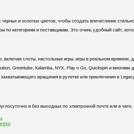
 черных и золотых цветов, чтобы создать впечатление стильно
игры по категориям и поставщикам. Это очень удобный сайт, ко
, включая слоты, настольные игры, игры в реальном времени, 
lution, Greentube, Kalamba, NYX, Play n Go, Quickspin и многими
и захватывающего вращения в рулетке или приключения в Legacy
руглосуточно и без выходных по электронной почте или в чате.
на
Legzo