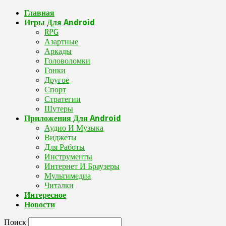
Главная
Игры Для Android
RPG
Азартные
Аркады
Головоломки
Гонки
Другое
Спорт
Стратегии
Шутеры
Приложения Для Android
Аудио И Музыка
Виджеты
Для Работы
Инструменты
Интернет И Браузеры
Мультимедиа
Читалки
Интересное
Новости
Поиск