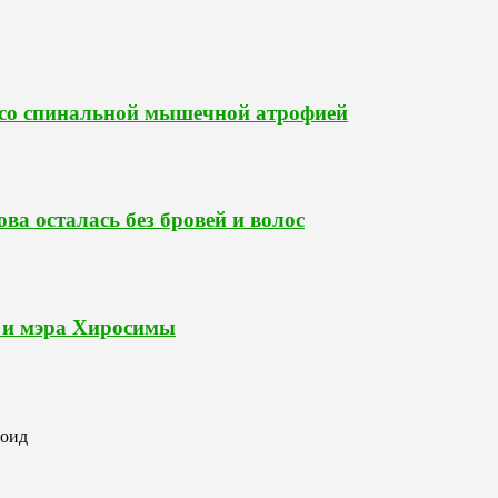
й со спинальной мышечной атрофией
ва осталась без бровей и волос
и и мэра Хиросимы
роид