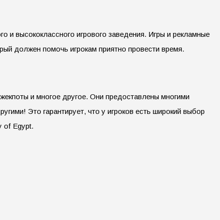
го и высококлассного игрового заведения. Игры и рекламные
торый должен помочь игрокам приятно провести время.
джекпоты и многое другое. Они предоставлены многими
 другими! Это гарантирует, что у игроков есть широкий выбор
 of Egypt.