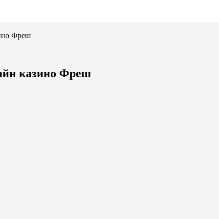
зино Фреш
лайн казино Фреш