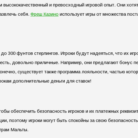
м высококачественный и превосходный игровой опыт. Они хотят
развлечь себя.
Фреш Казино
использует игры от множества пост
до 300 фунтов стерлингов. Игроки будут надеяться, что их иг
что есть, довольно приличные. Например, они предлагают бонус п
Конечно, существует также программа лояльности, частью котор
грокам дополнительные деньги для ставок!
бы обеспечить безопасность игроков и их платежных реквизито
ии, поэтому игроки могут быть спокойны за свою безопасность
грам Мальты.