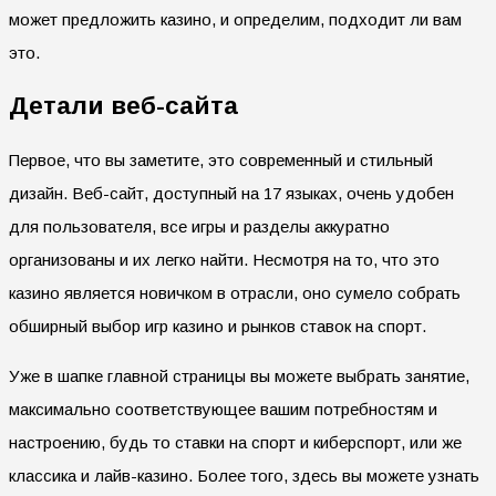
может предложить казино, и определим, подходит ли вам
это.
Детали веб-сайта
Первое, что вы заметите, это современный и стильный
дизайн. Веб-сайт, доступный на 17 языках, очень удобен
для пользователя, все игры и разделы аккуратно
организованы и их легко найти. Несмотря на то, что это
казино является новичком в отрасли, оно сумело собрать
обширный выбор игр казино и рынков ставок на спорт.
Уже в шапке главной страницы вы можете выбрать занятие,
максимально соответствующее вашим потребностям и
настроению, будь то ставки на спорт и киберспорт, или же
классика и лайв-казино. Более того, здесь вы можете узнать