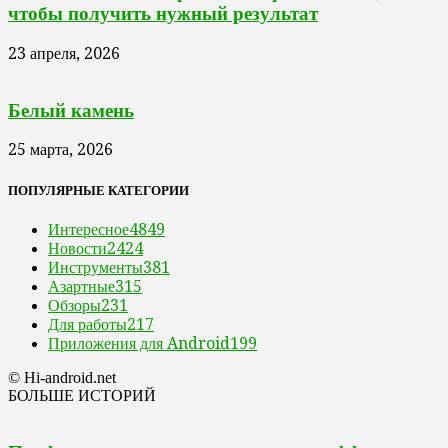
чтобы получить нужный результат
23 апреля, 2026
Белый камень
25 марта, 2026
ПОПУЛЯРНЫЕ КАТЕГОРИИ
Интересное
4849
Новости
2424
Инструменты
381
Азартные
315
Обзоры
231
Для работы
217
Приложения для Android
199
© Hi-android.net
БОЛЬШЕ ИСТОРИЙ