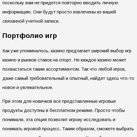
поскольку вам не придется повторно вводить личную
информацию. Они будут просто извлечены из вашей
связанной учетной записи.
Портфолио игр
Как уже упоминалось, казино предлагает широкий выбор игр
казино и рынков ставок на спорт. Не каждое казино может
похвастаться таким ассортиментом. Так что любой игрок,
даже самый требовательный и опытный, найдет здесь что-то
новое и увлекательное.
При этом для новичков все представленные игровые
продукты доступны в бесплатном режиме. Просто чтобы
понимали, эта опция позволит игроку исследовать и
понимать игровой процесс. Таким образом, сможете выбрать