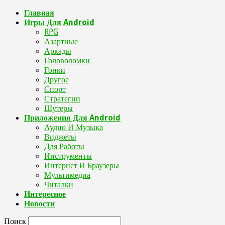
Главная
Игры Для Android
RPG
Азартные
Аркады
Головоломки
Гонки
Другое
Спорт
Стратегии
Шутеры
Приложения Для Android
Аудио И Музыка
Виджеты
Для Работы
Инструменты
Интернет И Браузеры
Мультимедиа
Читалки
Интересное
Новости
Поиск