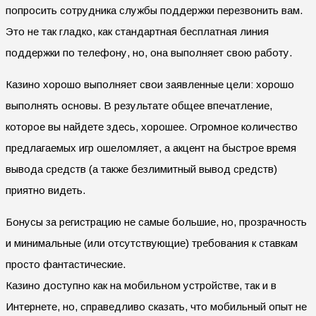
попросить сотрудника службы поддержки перезвонить вам.
Это не так гладко, как стандартная бесплатная линия
поддержки по телефону, но, она выполняет свою работу.
Казино хорошо выполняет свои заявленные цели: хорошо
выполнять основы. В результате общее впечатление,
которое вы найдете здесь, хорошее. Огромное количество
предлагаемых игр ошеломляет, а акцент на быстрое время
вывода средств (а также безлимитный вывод средств)
приятно видеть.
Бонусы за регистрацию не самые большие, но, прозрачность
и минимальные (или отсутствующие) требования к ставкам
просто фантастические.
Казино доступно как на мобильном устройстве, так и в
Интернете, но, справедливо сказать, что мобильный опыт не