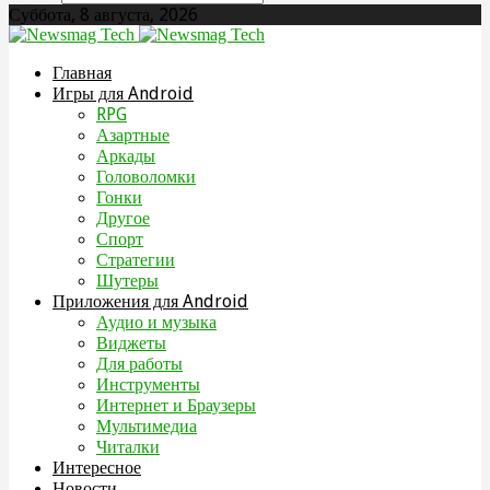
Суббота, 8 августа, 2026
Главная
Игры для Android
RPG
Азартные
Аркады
Головоломки
Гонки
Другое
Спорт
Стратегии
Шутеры
Приложения для Android
Аудио и музыка
Виджеты
Для работы
Инструменты
Интернет и Браузеры
Мультимедиа
Читалки
Интересное
Новости