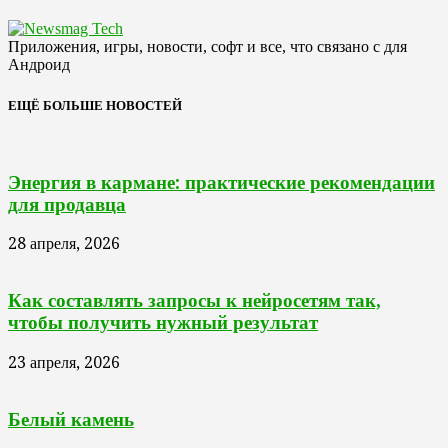
Приложения, игры, новости, софт и все, что связано с для
Андроид
ЕЩЁ БОЛЬШЕ НОВОСТЕЙ
Энергия в кармане: практические рекомендации
для продавца
28 апреля, 2026
Как составлять запросы к нейросетям так,
чтобы получить нужный результат
23 апреля, 2026
Белый камень