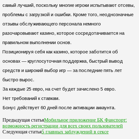
самый лучший, поскольку многие игроки испытывают отсевы,
проблемы с загрузкой и ошибки. Кроме того, неоднозначные
отзывы обслуживающего персонала немного
разочаровывают казино, которое сосредотачивается на
правильном выполнении основ.
Позиционируя себя как казино, которое заботится об
основах — круглосуточная поддержка, быстрый вывод
средств и широкий выбор игр — за последние пять лет
быстро вырос.
За каждые 25 евро, на счет будет зачислено 5 евро.
Нет требований к ставкам.
Бонус действует 60 дней после активации аккаунта.
Мобильное приложение БК Фанспорт:
Предыдущая статья
возможность регистрации для всех своих пользователей
5 главных заблуждений в сексе
Следующая статья