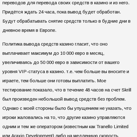
переводов для перевода своих средств в казино и из него.
Придётся ждать 24 часа, пока вывод будет обработан.
Будут обрабатывать снятие средств только в будние дни в
дневное время в Европе.
Политика вывода средств казино гласит, что оно
выплачивает максимум до 10 000 евро в месяц,
увеличиваясь до 50 000 евро в зависимости от вашего
уровня VIP-статуса в казино. т.е. чем больше вы вносите и
играете, тем больше они готовы выплатить. Мое
тестирование показало, что в течение 48 часов на счет Skrill
был произведен небольшой вывод средств без проблем.
Однако с моей стороны было бы упущением не указать, что
игроки жаловались на то, что другие казино управляются
одним и тем же оператором (известным как Tranello Limited
или Araxio Development) либо на медленную скорость