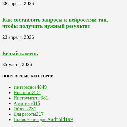
28 апреля, 2026
Как составлять запросы к нейросетям так,
чтобы получить нужный результат
23 апреля, 2026
Белый камень
25 марта, 2026
ПОПУЛЯРНЫЕ КАТЕГОРИИ
Интересное
4849
Новости
2424
Инструменты
381
Азартные
315
Обзоры
231
Для работы
217
Приложения для Android
199