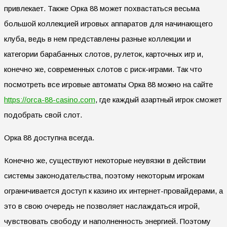
привлекает. Также Орка 88 может похвастаться весьма
большой коллекцией игровых аппаратов для начинающего
клуба, ведь в нем представлены разные коллекции и
категории барабанных слотов, рулеток, карточных игр и,
конечно же, современных слотов с риск-играми. Так что
посмотреть все игровые автоматы Орка 88 можно на сайте
https://orca-88-casino.com
, где каждый азартный игрок сможет
подобрать свой слот.
Орка 88 доступна всегда.
Конечно же, существуют некоторые неувязки в действии
системы законодательства, поэтому некоторым игрокам
ограничивается доступ к казино их интернет-провайдерами, а
это в свою очередь не позволяет наслаждаться игрой,
чувствовать свободу и наполненность энергией. Поэтому