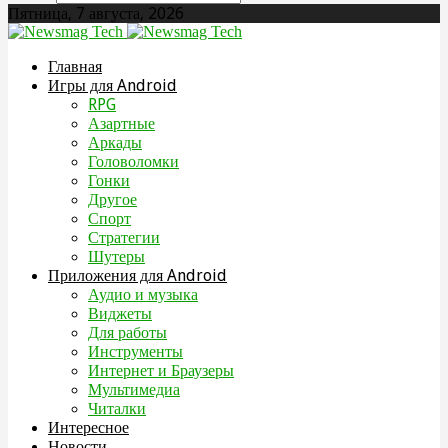
Пятница, 7 августа, 2026
Главная
Игры для Android
RPG
Азартные
Аркады
Головоломки
Гонки
Другое
Спорт
Стратегии
Шутеры
Приложения для Android
Аудио и музыка
Виджеты
Для работы
Инструменты
Интернет и Браузеры
Мультимедиа
Читалки
Интересное
Новости