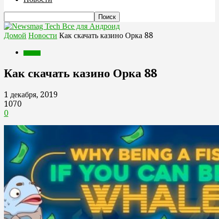
Все для Андроид
Домой
Новости
Как скачать казино Орка 88
Новости
Как скачать казино Орка 88
1 декабря, 2019
1070
0