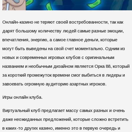
Онлайн-казино не теряют своей востребованности, так как
дарят большому количеству людей самые разные эмоции,
впечатления, энергию, а самое главное деньги, которые
могут быть выведены на свой счет моментально. Одним из
новых и современных игровых клубов с оригинальным
названием и необычным дизайном является Орка 88, который
за короткий промежуток времени смог выбиться в лидеры и
завоевать огромную аудиторию азартных игроков.
Игры онлайн клуба.
Виртуальный клуб предлагает массу самых разных и очень
даже неожиданных предложений, которые сложно встретить
в каких-то других казино, именно это в первую очередь и