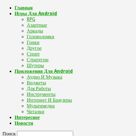
Главная
Игры Для Android
RPG
Азартные
Аркады
Головоломки
Гонки
Другое
Спорт
Стратегии
Шутеры
Приложения Для Android
Аудио И Музыка
Виджеты
Для Работы
Инструменты
Интернет И Браузеры
Мультимедиа
Читалки
Интересное
Новости
Поиск