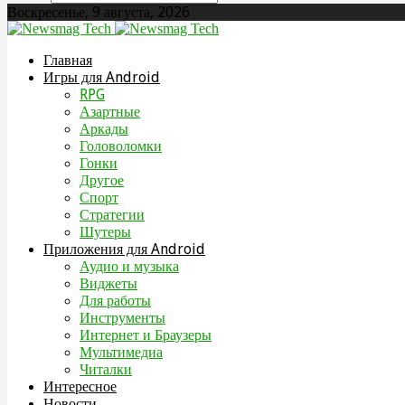
Воскресенье, 9 августа, 2026
Главная
Игры для Android
RPG
Азартные
Аркады
Головоломки
Гонки
Другое
Спорт
Стратегии
Шутеры
Приложения для Android
Аудио и музыка
Виджеты
Для работы
Инструменты
Интернет и Браузеры
Мультимедиа
Читалки
Интересное
Новости