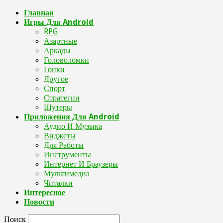
Главная
Игры Для Android
RPG
Азартные
Аркады
Головоломки
Гонки
Другое
Спорт
Стратегии
Шутеры
Приложения Для Android
Аудио И Музыка
Виджеты
Для Работы
Инструменты
Интернет И Браузеры
Мультимедиа
Читалки
Интересное
Новости
Поиск