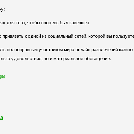
ку;
я» для того, чтобы процесс был завершен.
о привязать к одной из социальный сетей, которой вы пользуете
тать полноправным участником мира онлайн развлечений казин
олько удовольствие, но и материальное обогащение.
гры
ра