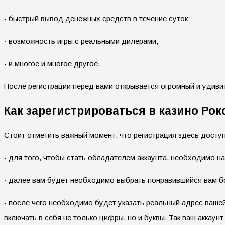
· быстрый вывод денежных средств в течение суток;
· возможность игры с реальными дилерами;
· и многое и многое другое.
После регистрации перед вами открывается огромный и удиви
Как зарегистрироваться в казино Рок
Стоит отметить важный момент, что регистрация здесь досту
· для того, чтобы стать обладателем аккаунта, необходимо н
· далее вам будет необходимо выбрать понравившийся вам б
· после чего необходимо будет указать реальный адрес ваше
включать в себя не только цифры, но и буквы. Так ваш аккаун