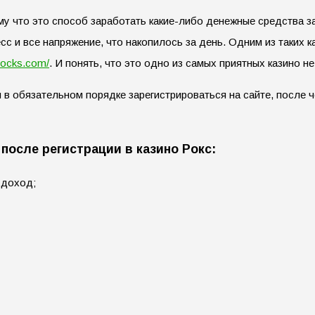
му что это способ заработать какие-либо денежные средства з
сс и все напряжение, что накопилось за день. Одним из таких к
orocks.com/
. И понять, что это одно из самых приятных казино 
я в обязательном порядке зарегистрироваться на сайте, после 
после регистрации в казино Рокс:
 доход;