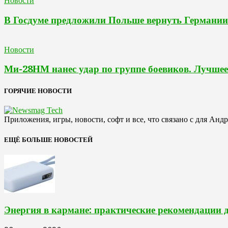
Новости
В Госдуме предложили Польше вернуть Германии
Новости
Ми-28НМ нанес удар по группе боевиков. Лучшее
ГОРЯЧИЕ НОВОСТИ
Приложения, игры, новости, софт и все, что связано с для Анд
ЕЩЁ БОЛЬШЕ НОВОСТЕЙ
Энергия в кармане: практические рекомендации 