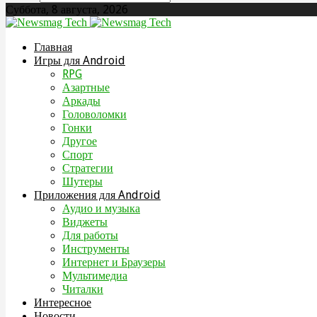
Суббота, 8 августа, 2026
Главная
Игры для Android
RPG
Азартные
Аркады
Головоломки
Гонки
Другое
Спорт
Стратегии
Шутеры
Приложения для Android
Аудио и музыка
Виджеты
Для работы
Инструменты
Интернет и Браузеры
Мультимедиа
Читалки
Интересное
Новости