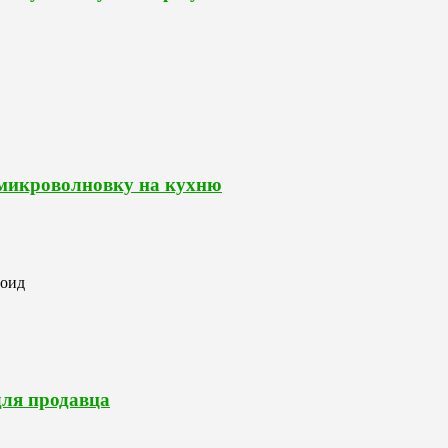
 микроволновку на кухню
роид
для продавца