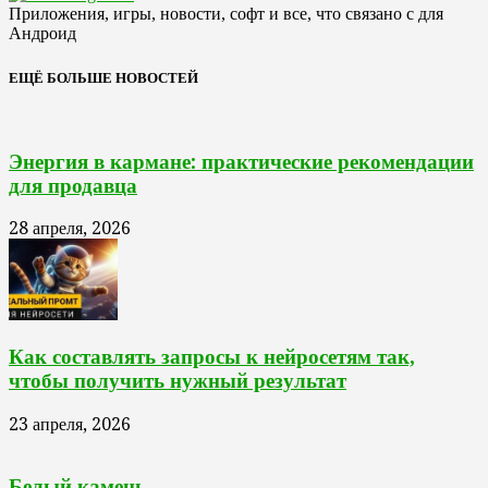
Приложения, игры, новости, софт и все, что связано с для
Андроид
ЕЩЁ БОЛЬШЕ НОВОСТЕЙ
Энергия в кармане: практические рекомендации
для продавца
28 апреля, 2026
Как составлять запросы к нейросетям так,
чтобы получить нужный результат
23 апреля, 2026
Белый камень