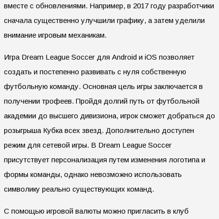
вместе с обновлениями. Например, в 2017 году разработчики
сначала существенно улучшили графику, а затем уделили
внимание игровым механикам.
Игра Dream League Soccer для Android и iOS позволяет
создать и постепенно развивать с нуля собственную
футбольную команду. Основная цель игры заключается в
получении трофеев. Пройдя долгий путь от футбольной
академии до высшего дивизиона, игрок сможет добраться до
розыгрыша Кубка всех звезд. Дополнительно доступен
режим для сетевой игры. В Dream League Soccer
присутствует персонализация путем изменения логотипа и
формы команды, однако невозможно использовать
символику реально существующих команд.
С помощью игровой валюты можно пригласить в клуб