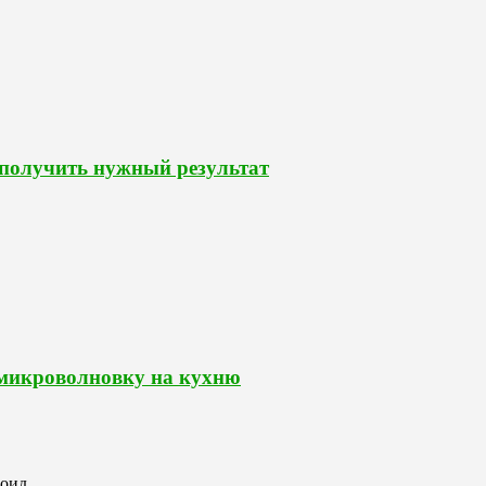
 получить нужный результат
 микроволновку на кухню
роид