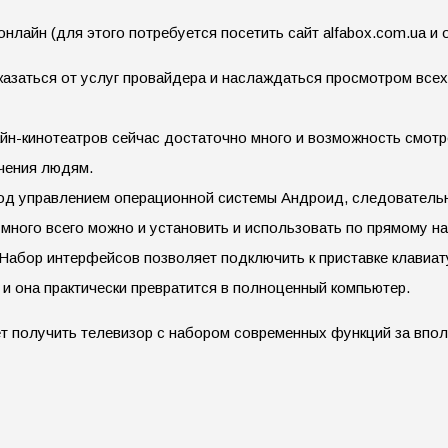
нлайн (для этого потребуется посетить сайт alfabox.com.ua и 
азаться от услуг провайдера и наслаждаться просмотром всех
н-кинотеатров сейчас достаточно много и возможность смотре
ючения людям.
под управлением операционной системы Андроид, следовательно
 много всего можно и установить и использовать по прямому н
абор интерфейсов позволяет подключить к приставке клавиатур
 и она практически превратится в полноценный компьютер.
чет получить телевизор с набором современных функций за вп