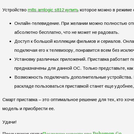
Устройство
m8s amlogic s812 купить
которое можно в режиме о
Онлайн-телевидение. При желании можно полностью отк
абсолютно бесплатно, что не может не радовать.
Доступ к большой коллекции фильмов и сериалов. Онлай
подключая его к телевизору, понравится всем без искл
Установку различных приложений. Приставка работает 
предназначены для данной ОС. Только представьте, как
Возможность подключать дополнительные устройства. Н
раскладе пользоваться приставкой станет еще удобнее,
Смарт приставка – это оптимальное решение для тех, кто хо
модель и приобрести ее.
Удачи!
Последние новости про Pokemon Go
Предыдущая статья