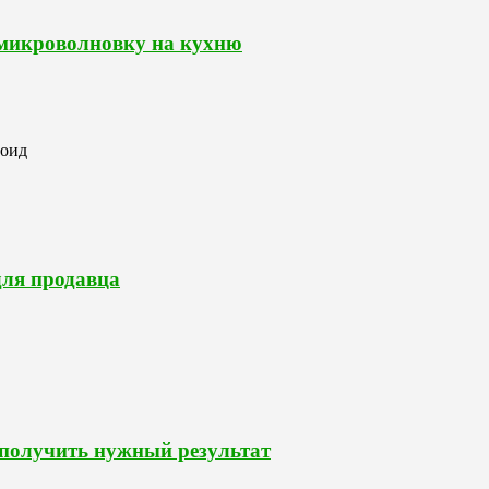
 микроволновку на кухню
роид
для продавца
 получить нужный результат