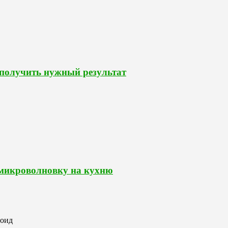
 получить нужный результат
 микроволновку на кухню
роид