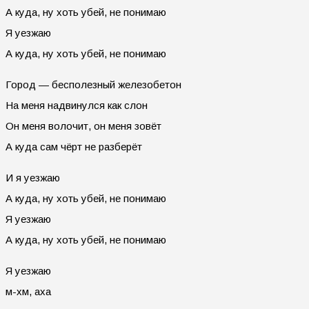
А куда, ну хоть убей, не понимаю
Я уезжаю
А куда, ну хоть убей, не понимаю
Город — бесполезный железобетон
На меня надвинулся как слон
Он меня волочит, он меня зовёт
А куда сам чёрт не разберёт
И я уезжаю
А куда, ну хоть убей, не понимаю
Я уезжаю
А куда, ну хоть убей, не понимаю
Я уезжаю
м-хм, аха