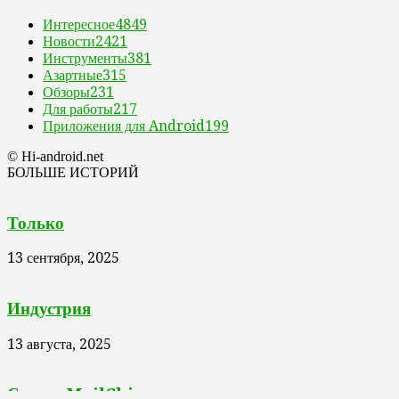
Интересное
4849
Новости
2421
Инструменты
381
Азартные
315
Обзоры
231
Для работы
217
Приложения для Android
199
© Hi-android.net
БОЛЬШЕ ИСТОРИЙ
Только
13 сентября, 2025
Индустрия
13 августа, 2025
Сервис MailChimp