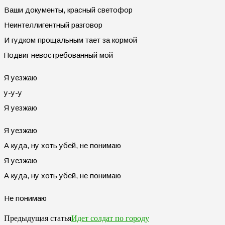
Ваши документы, красный светофор
Неинтеллигентный разговор
И гудком прощальным тает за кормой
Подвиг невостребованный мой
Я уезжаю
у-у-у
Я уезжаю
Я уезжаю
А куда, ну хоть убей, не понимаю
Я уезжаю
А куда, ну хоть убей, не понимаю
Не понимаю
Идет солдат по городу
Предыдущая статья