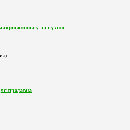
 микроволновку на кухню
роид
для продавца