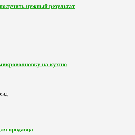
 получить нужный результат
 микроволновку на кухню
роид
для продавца