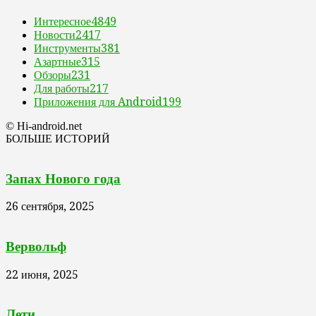
Интересное
4849
Новости
2417
Инструменты
381
Азартные
315
Обзоры
231
Для работы
217
Приложения для Android
199
© Hi-android.net
БОЛЬШЕ ИСТОРИЙ
Запах Нового года
26 сентября, 2025
Вервольф
22 июня, 2025
Лети