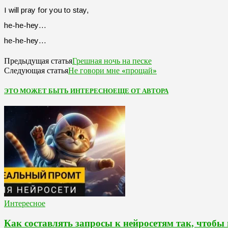
I will pray for you to stay,
he-he-hey…
he-he-hey…
Грешная ночь на песке
Предыдущая статья
Не говори мне «прощай»
Следующая статья
ЭТО МОЖЕТ БЫТЬ ИНТЕРЕСНО
ЕЩЕ ОТ АВТОРА
Интересное
Как составлять запросы к нейросетям так, чтобы