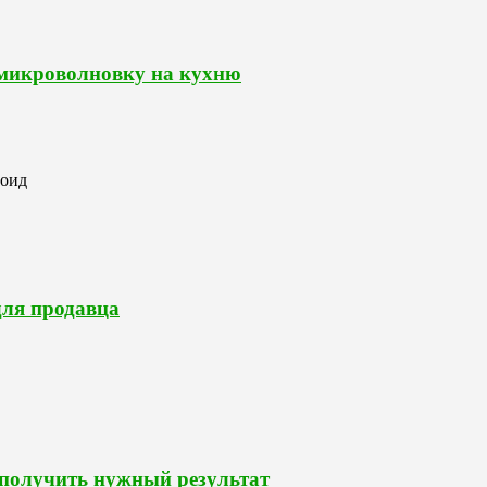
 микроволновку на кухню
роид
для продавца
 получить нужный результат