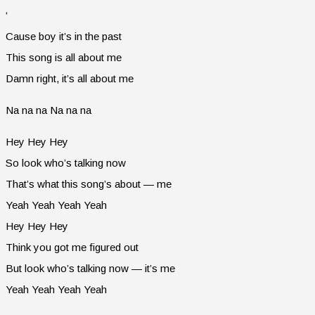
‘
Cause boy it’s in the past
This song is all about me
Damn right, it’s all about me
Na na na Na na na
Hey Hey Hey
So look who’s talking now
That’s what this song’s about — me
Yeah Yeah Yeah Yeah
Hey Hey Hey
Think you got me figured out
But look who’s talking now — it’s me
Yeah Yeah Yeah Yeah