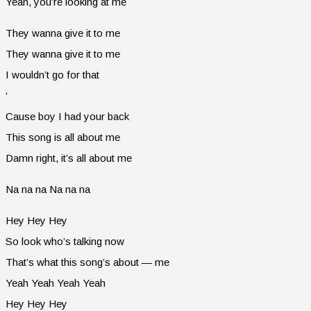
Yeah, you’re looking at me
They wanna give it to me
They wanna give it to me
I wouldn’t go for that
‘
Cause boy I had your back
This song is all about me
Damn right, it’s all about me
Na na na Na na na
Hey Hey Hey
So look who’s talking now
That’s what this song’s about — me
Yeah Yeah Yeah Yeah
Hey Hey Hey