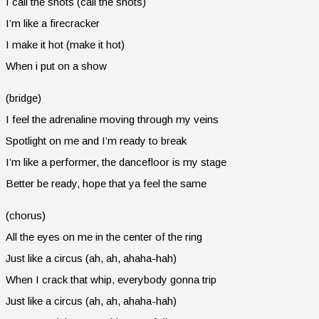
I call the shots (call the shots)
I’m like a firecracker
I make it hot (make it hot)
When i put on a show
(bridge)
I feel the adrenaline moving through my veins
Spotlight on me and I’m ready to break
I’m like a performer, the dancefloor is my stage
Better be ready, hope that ya feel the same
(chorus)
All the eyes on me in the center of the ring
Just like a circus (ah, ah, ahaha-hah)
When I crack that whip, everybody gonna trip
Just like a circus (ah, ah, ahaha-hah)