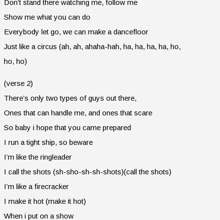
Don’t stand there watching me, follow me
Show me what you can do
Everybody let go, we can make a dancefloor
Just like a circus (ah, ah, ahaha-hah, ha, ha, ha, ha, ho,
ho, ho)
(verse 2)
There’s only two types of guys out there,
Ones that can handle me, and ones that scare
So baby i hope that you came prepared
I run a tight ship, so beware
I’m like the ringleader
I call the shots (sh-sho-sh-sh-shots)(call the shots)
I’m like a firecracker
I make it hot (make it hot)
When i put on a show