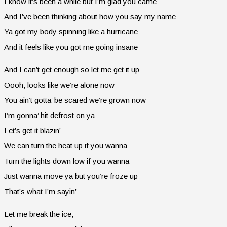
I know it’s been a while but I’m glad you came
And I’ve been thinking about how you say my name
Ya got my body spinning like a hurricane
And it feels like you got me going insane
And I can’t get enough so let me get it up
Oooh, looks like we’re alone now
You ain’t gotta’ be scared we’re grown now
I’m gonna’ hit defrost on ya
Let’s get it blazin’
We can turn the heat up if you wanna
Turn the lights down low if you wanna
Just wanna move ya but you’re froze up
That’s what I’m sayin’
Let me break the ice,