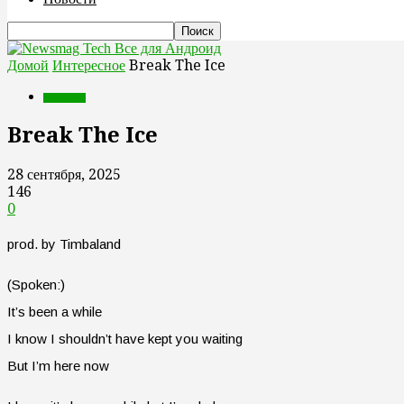
Все для Андроид
Домой
Интересное
Break The Ice
Интересное
Break The Ice
28 сентября, 2025
146
0
prod. by Timbaland
(Spoken:)
It’s been a while
I know I shouldn’t have kept you waiting
But I’m here now