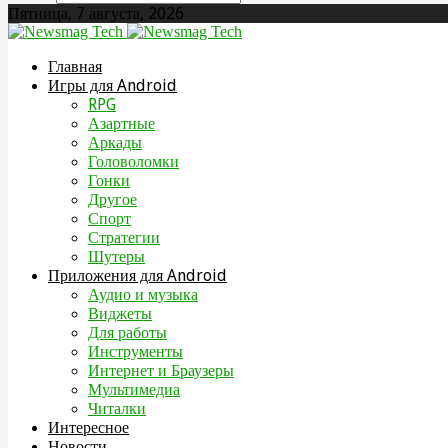
Пятница, 7 августа, 2026
Главная
Игры для Android
RPG
Азартные
Аркады
Головоломки
Гонки
Другое
Спорт
Стратегии
Шутеры
Приложения для Android
Аудио и музыка
Виджеты
Для работы
Инструменты
Интернет и Браузеры
Мультимедиа
Читалки
Интересное
Новости