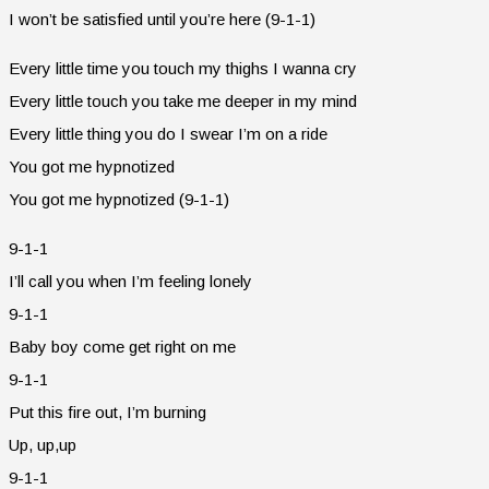
I won’t be satisfied until you’re here (9-1-1)
Every little time you touch my thighs I wanna cry
Every little touch you take me deeper in my mind
Every little thing you do I swear I’m on a ride
You got me hypnotized
You got me hypnotized (9-1-1)
9-1-1
I’ll call you when I’m feeling lonely
9-1-1
Baby boy come get right on me
9-1-1
Put this fire out, I’m burning
Up, up,up
9-1-1