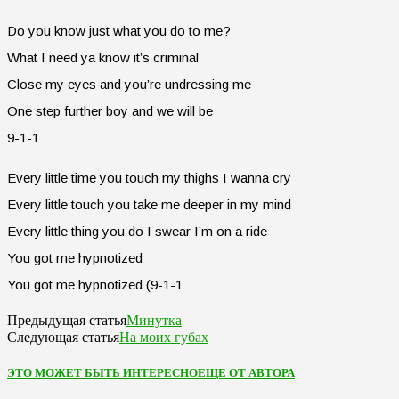
Do you know just what you do to me?
What I need ya know it’s criminal
Close my eyes and you’re undressing me
One step further boy and we will be
9-1-1
Every little time you touch my thighs I wanna cry
Every little touch you take me deeper in my mind
Every little thing you do I swear I’m on a ride
You got me hypnotized
You got me hypnotized (9-1-1
Минутка
Предыдущая статья
На моих губах
Следующая статья
ЭТО МОЖЕТ БЫТЬ ИНТЕРЕСНО
ЕЩЕ ОТ АВТОРА