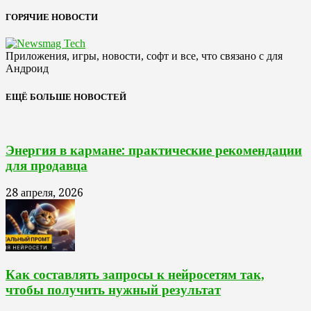
ГОРЯЧИЕ НОВОСТИ
Приложения, игры, новости, софт и все, что связано с для
Андроид
ЕЩЁ БОЛЬШЕ НОВОСТЕЙ
Энергия в кармане: практические рекомендации
для продавца
28 апреля, 2026
Как составлять запросы к нейросетям так,
чтобы получить нужный результат