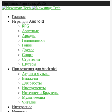
Пятница, 7 августа, 2026
Главная
Игры для Android
RPG
Азартные
Аркады
Головоломки
Гонки
Другое
Спорт
Стратегии
Шутеры
Приложения для Android
Аудио и музыка
Виджеты
Для работы
Инструменты
Интернет и Браузеры
Мультимедиа
Читалки
Интересное
Новости