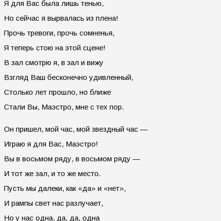
Я для Вас была лишь тенью,
Но сейчас я вырвалась из плена!
Прочь тревоги, прочь сомненья,
Я теперь стою на этой сцене!
В зал смотрю я, в зал и вижу
Взгляд Ваш бесконечно удивленный,
Столько лет прошло, но ближе
Стали Вы, Маэстро, мне с тех пор.
Он пришел, мой час, мой звездный час —
Играю я для Вас, Маэстро!
Вы в восьмом ряду, в восьмом ряду —
И тот же зал, и то же место.
Пусть мы далеки, как «да» и «нет»,
И рампы свет нас разлучает,
Но у нас одна, да, да, одна