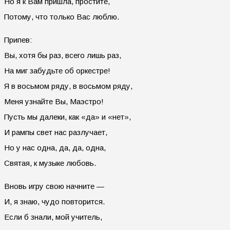
Но я к Вам пришла, простите,
Потому, что только Вас люблю.
Припев:
Вы, хотя бы раз, всего лишь раз,
На миг забудьте об оркестре!
Я в восьмом ряду, в восьмом ряду,
Меня узнайте Вы, Маэстро!
Пусть мы далеки, как «да» и «нет»,
И рампы свет нас разлучает,
Но у нас одна, да, да, одна,
Святая, к музыке любовь.
Вновь игру свою начните —
И, я знаю, чудо повторится.
Если б знали, мой учитель,