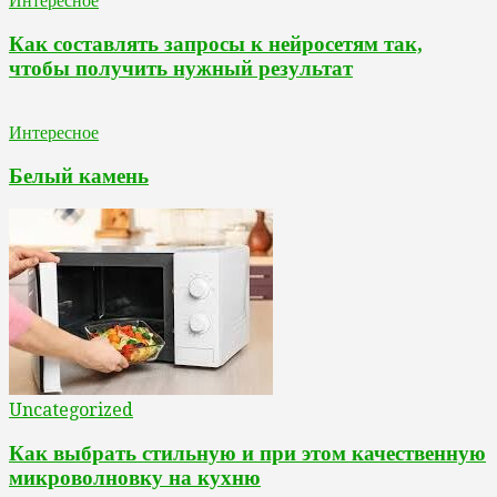
Интересное
Как составлять запросы к нейросетям так,
чтобы получить нужный результат
Интересное
Белый камень
Uncategorized
Как выбрать стильную и при этом качественную
микроволновку на кухню