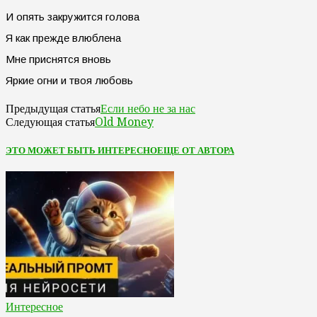
И опять закpужится голова
Я как пpежде влюблена
Мне пpиснятся вновь
Яpкие огни и твоя любовь
Если небо не за нас
Предыдущая статья
Old Money
Следующая статья
ЭТО МОЖЕТ БЫТЬ ИНТЕРЕСНО
ЕЩЕ ОТ АВТОРА
Интересное