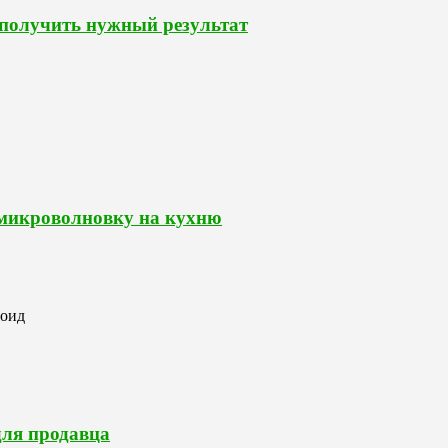
 получить нужный результат
 микроволновку на кухню
роид
для продавца