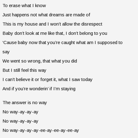
To erase what I know
Just happens not what dreams are made of
This is my house and I won’t allow the disrespect
Baby don’t look at me like that, I don’t belong to you
‘Cause baby now that you’re caught what am I supposed to
say
We went so wrong, that what you did
But I still feel this way
I can’t believe it or forget it, what I saw today
And if you’re wonderin’ if I’m staying
The answer is no way
No way-ay-ay-ay
No way-ay-ay-ay
No way-ay-ay-ay-ee-ay-ee-ay-ee-ay