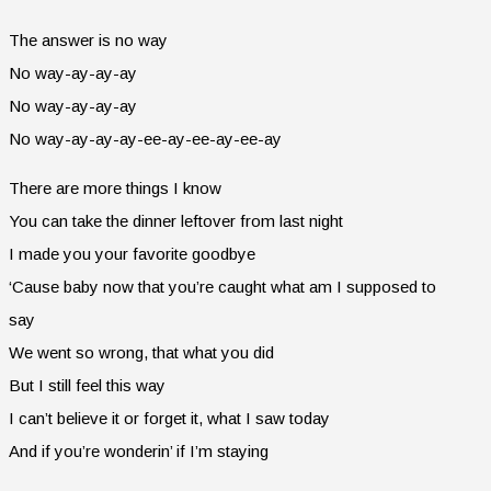
The answer is no way
No way-ay-ay-ay
No way-ay-ay-ay
No way-ay-ay-ay-ee-ay-ee-ay-ee-ay
There are more things I know
You can take the dinner leftover from last night
I made you your favorite goodbye
‘Cause baby now that you’re caught what am I supposed to
say
We went so wrong, that what you did
But I still feel this way
I can’t believe it or forget it, what I saw today
And if you’re wonderin’ if I’m staying