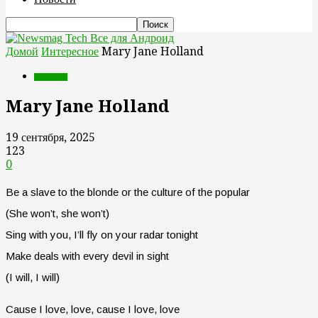
Все для Андроид
Домой
Интересное
Mary Jane Holland
Интересное
Mary Jane Holland
19 сентября, 2025
123
0
Be a slave to the blonde or the culture of the popular
(She won’t, she won’t)
Sing with you, I’ll fly on your radar tonight
Make deals with every devil in sight
(I will, I will)
Cause I love, love, cause I love, love