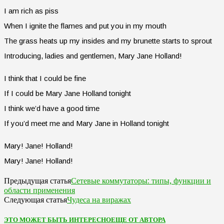
I am rich as piss
When I ignite the flames and put you in my mouth
The grass heats up my insides and my brunette starts to sprout
Introducing, ladies and gentlemen, Mary Jane Holland!
I think that I could be fine
If I could be Mary Jane Holland tonight
I think we’d have a good time
If you’d meet me and Mary Jane in Holland tonight
Mary! Jane! Holland!
Mary! Jane! Holland!
Сетевые коммутаторы: типы, функции и
Предыдущая статья
области применения
Чудеса на виражах
Следующая статья
ЭТО МОЖЕТ БЫТЬ ИНТЕРЕСНО
ЕЩЕ ОТ АВТОРА