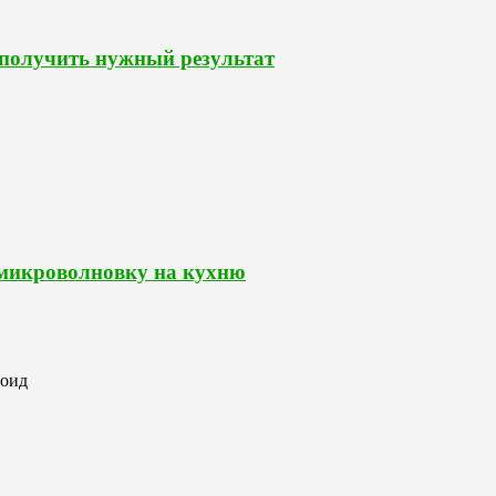
 получить нужный результат
 микроволновку на кухню
роид