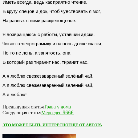
Иметь всегда, ведь как приятно чтение.
В кругу спецов и док, чтоб чувствовать я мог,
На равных с ними раскрепощенье.
Я возвращаюсь с работы, уставший адски,
Читаю телепрограммку и на ночь дочке сказки,
Но то не лень, а занятость, она
В который раз тиранит нас, тиранит нас.
А я люблю свежезаваренный зелёный чай,
А я люблю свежезаваренный зелёный чай,
А я люблю!
Трава у дома
Предыдущая статья
Мерседес S666
Следующая статья
ЭТО МОЖЕТ БЫТЬ ИНТЕРЕСНО
ЕЩЕ ОТ АВТОРА