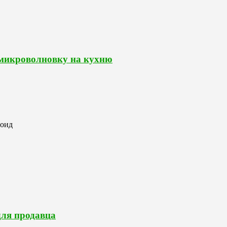
 микроволновку на кухню
роид
для продавца