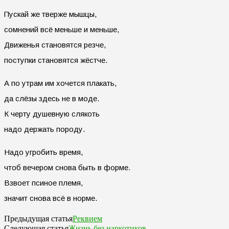
Пускай же тверже мышцы,
сомнений всё меньше и меньше,
Движенья становятся резче,
поступки становятся жёстче.
А по утрам им хочется плакать,
да слёзы здесь не в моде.
К черту душевную слякоть
надо держать породу.
Надо угробить время,
чтоб вечером снова быть в форме.
Взвоет псиное племя,
значит снова всё в норме.
Реквием
Предыдущая статья
Жизнь без наркотиков
Следующая статья