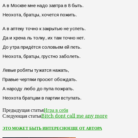
А в Москве мне надо завтра в 8 быть.
Неохота, братцы, хочется пожить.
А в аптеку точно к закрытью не успеть.
Да и хрена ль толку, их там точно нет.
До утра придётся соловьем ей петь.
Неохота, братцы, грустно заболеть.
Левые робяты тужатся нажать,
Правые чертяки просют обождать.
А народу любо до пупа пожрать.
Неохота братцам в партии вступать.
Игра в себя
Предыдущая статья
Bitch dont call me any more
Следующая статья
ЭТО МОЖЕТ БЫТЬ ИНТЕРЕСНО
ЕЩЕ ОТ АВТОРА