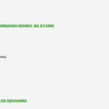
 микроволновку на кухню
роид
для продавца