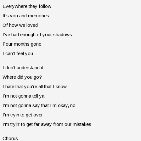
Everywhere they follow
It’s you and memories
Of how we loved
I’ve had enough of your shadows
Four months gone
I can’t feel you
I don’t understand it
Where did you go?
I hate that you’re all that I know
I’m not gonna tell ya
I’m not gonna say that I’m okay, no
I’m tryin to get over
I’m tryin’ to get far away from our mistakes
Chorus