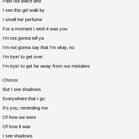
Past our place and
I see this girl walk by
I smell her perfume
For a moment I wish it was you
I’m not gonna tell ya
I’m not gonna say that I’m okay, no
I’m tryin’ to get over
I’m tryin’ to get far away from our mistakes
Chorus:
But I see shadows
Everywhere that I go
It’s you, reminding me
Of how we were
Of how it was
I see shadows