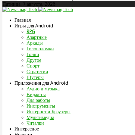
Пятница, 7 августа, 2026
Главная
Игры для Android
RPG
Азартные
Аркады
Головоломки
Гонки
Другое
Спорт
Стратегии
Шутеры
Приложения для Android
Аудио и музыка
Виджеты
Для работы
Инструменты
Интернет и Браузеры
Мультимедиа
Читалки
Интересное
Новости