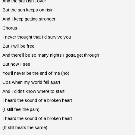
And the pain isn’t over
But the sun keeps on risin’
And I keep getting stronger
Chorus:
I never thought that I’d survive you
But I will be free
And there’ll be so many nights I gotta get through
But now I see
You’ll never be the end of me (no)
Cos when my world fell apart
And I didn’t know where to start
I heard the sound of a broken heart
(I still feel the pain)
I heard the sound of a broken heart
(It still beats the same)