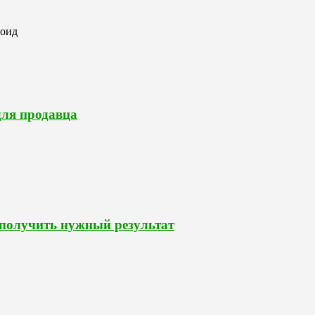
роид
для продавца
 получить нужный результат