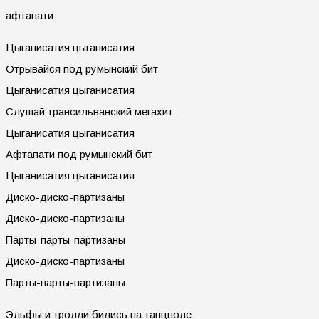
афтапати
Цыганисатия цыганисатия
Отрывайся под румынский бит
Цыганисатия цыганисатия
Слушай трансильванский мегахит
Цыганисатия цыганисатия
Афтапати под румынский бит
Цыганисатия цыганисатия
Диско-диско-партизаны
Диско-диско-партизаны
Парты-парты-партизаны
Диско-диско-партизаны
Парты-парты-партизаны
Эльфы и тролли бились на танцполе