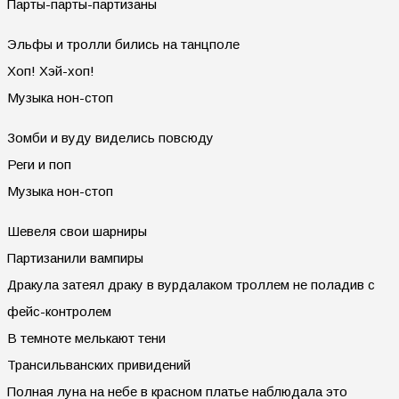
Парты-парты-партизаны
Эльфы и тролли бились на танцполе
Хоп! Хэй-хоп!
Музыка нон-стоп
Зомби и вуду виделись повсюду
Реги и поп
Музыка нон-стоп
Шевеля свои шарниры
Партизанили вампиры
Дракула затеял драку в вурдалаком троллем не поладив с
фейс-контролем
В темноте мелькают тени
Трансильванских привидений
Полная луна на небе в красном платье наблюдала это