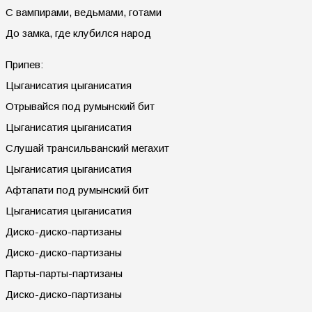
С вампирами, ведьмами, готами
До замка, где клубился народ
Припев:
Цыганисатия цыганисатия
Отрывайся под румынский бит
Цыганисатия цыганисатия
Слушай трансильванский мегахит
Цыганисатия цыганисатия
Афтапати под румынский бит
Цыганисатия цыганисатия
Диско-диско-партизаны
Диско-диско-партизаны
Парты-парты-партизаны
Диско-диско-партизаны