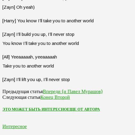
[Zayn] Oh yeah)
[Harry] You know I’ll take you to another world
[Zayn] I’ll build you up, I’ll never stop
You know I’ll take you to another world
[All] Yeeaaaaah, yeeaaaaah
Take you to another world
[Zayn] I’ll lift you up, I’ll never stop
Впереди (и Павел Мурашов)
Предыдущая статья
Конец Второй
Следующая статья
ЭТО МОЖЕТ БЫТЬ ИНТЕРЕСНО
ЕЩЕ ОТ АВТОРА
Интересное