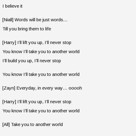
I believe it
[Niall] Words will be just words…
Till you bring them to life
[Harry] I’ll lift you up, I’ll never stop
You know I’ll take you to another world
I’ll build you up, I’ll never stop
You know I’ll take you to another world
[Zayn] Everyday, in every way… ooooh
[Harry] I’ll lift you up, I’ll never stop
You know I’ll take you to another world
[All] Take you to another world