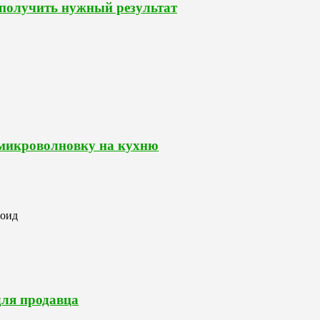
 получить нужный результат
 микроволновку на кухню
роид
для продавца