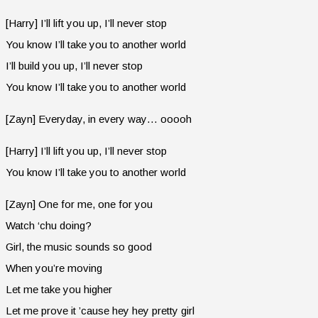
[Harry] I’ll lift you up, I’ll never stop
You know I’ll take you to another world
I’ll build you up, I’ll never stop
You know I’ll take you to another world
[Zayn] Everyday, in every way… ooooh
[Harry] I’ll lift you up, I’ll never stop
You know I’ll take you to another world
[Zayn] One for me, one for you
Watch ‘chu doing?
Girl, the music sounds so good
When you’re moving
Let me take you higher
Let me prove it ’cause hey hey pretty girl