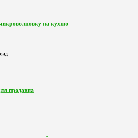
 микроволновку на кухню
роид
для продавца