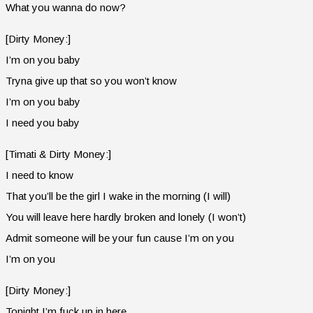
What you wanna do now?
[Dirty Money:]
I’m on you baby
Tryna give up that so you won’t know
I’m on you baby
I need you baby
[Timati & Dirty Money:]
I need to know
That you’ll be the girl I wake in the morning (I will)
You will leave here hardly broken and lonely (I won’t)
Admit someone will be your fun cause I’m on you
I’m on you
[Dirty Money:]
Tonight I’m fuck up in here