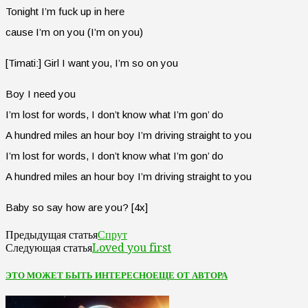
Tonight I’m fuck up in here
cause I’m on you (I’m on you)
[Timati:] Girl I want you, I’m so on you
Boy I need you
I’m lost for words, I don’t know what I’m gon’ do
A hundred miles an hour boy I’m driving straight to you
I’m lost for words, I don’t know what I’m gon’ do
A hundred miles an hour boy I’m driving straight to you
Baby so say how are you? [4x]
Спрут
Предыдущая статья
Loved you first
Следующая статья
ЭТО МОЖЕТ БЫТЬ ИНТЕРЕСНО
ЕЩЕ ОТ АВТОРА