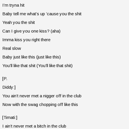
I’m tryna hit
Baby tell me what’s up ’cause you the shit
Yeah you the shit
Can I give you one kiss? (aha)
Imma kiss you right there
Real slow
Baby just like this (just like this)
You’ll like that shit (You’ll like that shit)
[P.
Diddy:]
You ain’t never met a nigger off in the club
Now with the swag chopping off like this
[Timati:]
I ain’t never met a bitch in the club