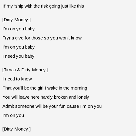
If my ‘ship with the risk going just like this
[Dirty Money:]
I’m on you baby
Tryna give for those so you won’t know
I’m on you baby
I need you baby
[Timati & Dirty Money:]
I need to know
That you’ll be the girl I wake in the morning
You will leave here hardly broken and lonely
Admit someone will be your fun cause I’m on you
I’m on you
[Dirty Money:]