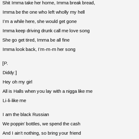
Shit Imma take her home, Imma break bread,
Imma be the one who left wholly my hell
I’m a while here, she would get gone
Imma keep driving drunk call me love song
She go get tired, Imma be all fine
Imma look back, I’m-m-m her song
[P.
Diddy:]
Hey oh my girl
All is Halls when you lay with a nigga like me
Li-li-like me
I am the black Russian
We poppin’ bottles, we spend the cash
And I ain’t nothing, so bring your friend