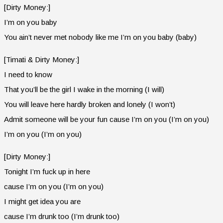
[Dirty Money:]
I’m on you baby
You ain’t never met nobody like me I’m on you baby (baby)
[Timati & Dirty Money:]
I need to know
That you’ll be the girl I wake in the morning (I will)
You will leave here hardly broken and lonely (I won’t)
Admit someone will be your fun cause I’m on you (I’m on you)
I’m on you (I’m on you)
[Dirty Money:]
Tonight I’m fuck up in here
cause I’m on you (I’m on you)
I might get idea you are
cause I’m drunk too (I’m drunk too)