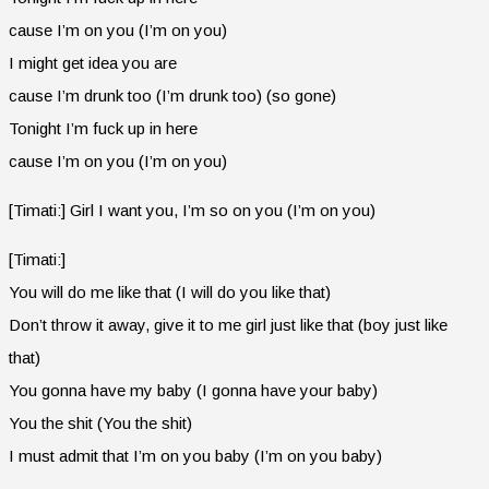
cause I’m on you (I’m on you)
I might get idea you are
cause I’m drunk too (I’m drunk too) (so gone)
Tonight I’m fuck up in here
cause I’m on you (I’m on you)
[Timati:] Girl I want you, I’m so on you (I’m on you)
[Timati:]
You will do me like that (I will do you like that)
Don’t throw it away, give it to me girl just like that (boy just like
that)
You gonna have my baby (I gonna have your baby)
You the shit (You the shit)
I must admit that I’m on you baby (I’m on you baby)