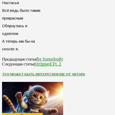
Настасья
Всё ведь было таким
прекрасным
Обернулась я
одеялом
А теперь как бы на
сносях я.
Be Somebody
Предыдущая статья
Stripped Pt. 2
Следующая статья
ЭТО МОЖЕТ БЫТЬ ИНТЕРЕСНО
ЕЩЕ ОТ АВТОРА