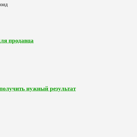
роид
для продавца
 получить нужный результат