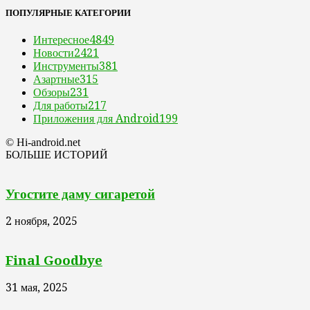
ПОПУЛЯРНЫЕ КАТЕГОРИИ
Интересное
4849
Новости
2421
Инструменты
381
Азартные
315
Обзоры
231
Для работы
217
Приложения для Android
199
© Hi-android.net
БОЛЬШЕ ИСТОРИЙ
Угостите даму сигаретой
2 ноября, 2025
Final Goodbye
31 мая, 2025