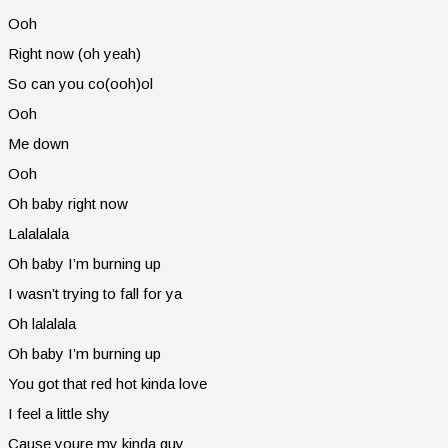
Ooh
Right now (oh yeah)
So can you co(ooh)ol
Ooh
Me down
Ooh
Oh baby right now
Lalalalala
Oh baby I’m burning up
I wasn’t trying to fall for ya
Oh lalalala
Oh baby I’m burning up
You got that red hot kinda love
I feel a little shy
Cause youre my kinda guy