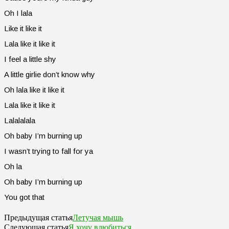
Oh I lala
Like it like it
Lala like it like it
I feel a little shy
A little girlie don’t know why
Oh lala like it like it
Lala like it like it
Lalalalala
Oh baby I’m burning up
I wasn’t trying to fall for ya
Oh la
Oh baby I’m burning up
You got that
Летучая мышь
Предыдущая статья
Я хочу влюбиться
Следующая статья