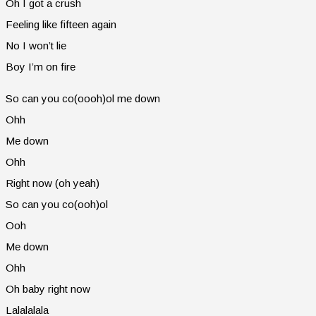
Oh I got a crush
Feeling like fifteen again
No I won’t lie
Boy I’m on fire
So can you co(oooh)ol me down
Ohh
Me down
Ohh
Right now (oh yeah)
So can you co(ooh)ol
Ooh
Me down
Ohh
Oh baby right now
Lalalalala