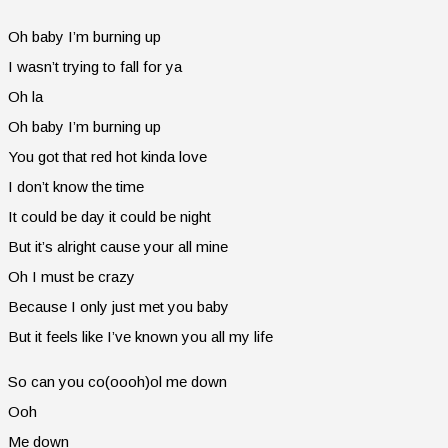
Oh baby I’m burning up
I wasn’t trying to fall for ya
Oh la
Oh baby I’m burning up
You got that red hot kinda love
I don’t know the time
It could be day it could be night
But it’s alright cause your all mine
Oh I must be crazy
Because I only just met you baby
But it feels like I’ve known you all my life
So can you co(oooh)ol me down
Ooh
Me down