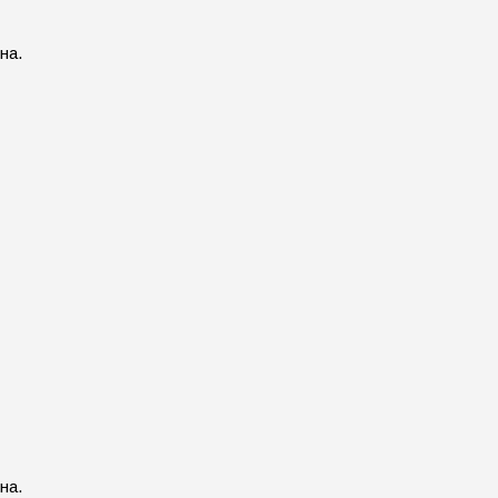
на.
на.