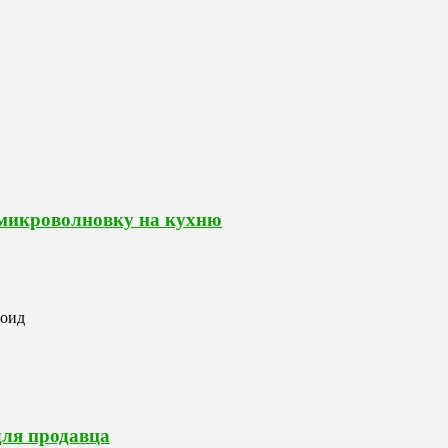
 микроволновку на кухню
роид
для продавца