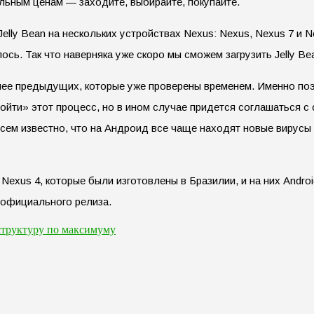
льным ценам — заходите, выбирайте, покупайте.
elly Bean на нескольких устройствах Nexus: Nexus, Nexus 7 и 
ь. Так что наверняка уже скоро мы сможем загрузить Jelly Bea
чнее предыдущих, которые уже проверены временем. Именно по
йти» этот процесс, но в ином случае придется соглашаться с о
всем известно, что на Андроид все чаще находят новые вирусы
xus 4, которые были изготовлены в Бразилии, и на них Android
 официального релиза.
структуру по максимуму