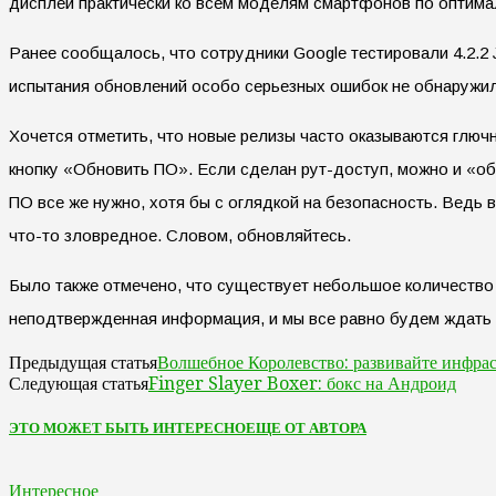
дисплеи практически ко всем моделям смартфонов по оптима
Ранее сообщалось, что сотрудники Google тестировали 4.2.2 J
испытания обновлений особо серьезных ошибок не обнаружилос
Хочется отметить, что новые релизы часто оказываются глю
кнопку «Обновить ПО». Если сделан рут-доступ, можно и «обо
ПО все же нужно, хотя бы с оглядкой на безопасность. Ведь 
что-то зловредное. Словом, обновляйтесь.
Было также отмечено, что существует небольшое количество Ne
неподтвержденная информация, и мы все равно будем ждать
Волшебное Королевство: развивайте инфра
Предыдущая статья
Finger Slayer Boxer: бокс на Андроид
Следующая статья
ЭТО МОЖЕТ БЫТЬ ИНТЕРЕСНО
ЕЩЕ ОТ АВТОРА
Интересное