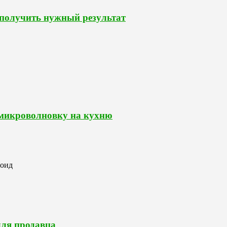
 получить нужный результат
 микроволновку на кухню
роид
для продавца