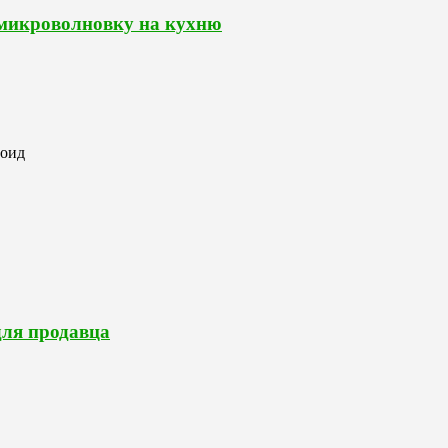
 микроволновку на кухню
роид
для продавца