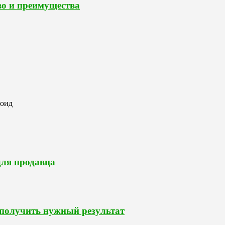
во и преимущества
роид
для продавца
 получить нужный результат