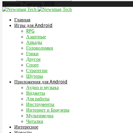
Пятница, 7 августа, 2026
Главная
Игры для Android
RPG
Азартные
Аркады
Головоломки
Гонки
Другое
Спорт
Стратегии
Шутеры
Приложения для Android
Аудио и музыка
Виджеты
Для работы
Инструменты
Интернет и Браузеры
Мультимедиа
Читалки
Интересное
Новости