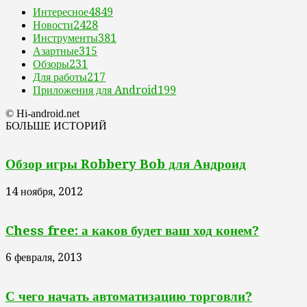
Интересное
4849
Новости
2428
Инструменты
381
Азартные
315
Обзоры
231
Для работы
217
Приложения для Android
199
© Hi-android.net
БОЛЬШЕ ИСТОРИЙ
Обзор игры Robbery Bob для Андроид
14 ноября, 2012
Chess free: а каков будет ваш ход конем?
6 февраля, 2013
С чего начать автоматизацию торговли?