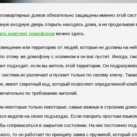
гоквартирных домов обязательно защищены именно этой систем
вную входную дверь открыть находясь дома, а не проделывая в
пить комплект домофонов
можно здесь.
омещение или территорию от людей, которые не должны на ней
по этому же домофону с хозяином и он вас пустит. Иногда, та
ант подходит, если вы житель этой территории. Он подразумев
 система их различает и пускает только по своему ключу. Такж
е, имеет секретный код, который позволяет определенной комб
ключительно по требованию жителей.
м некоторые только некоторые, самые важные в строении домоф
все видели на своих подъездах. Если говорить простым языком
бы соприкасаться в закрытом состоянии. На них постоянно пода
кого, то он работает по принципу замка с пружиной, который от