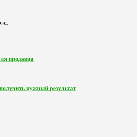
роид
для продавца
 получить нужный результат