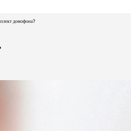
мплект домофона?
?