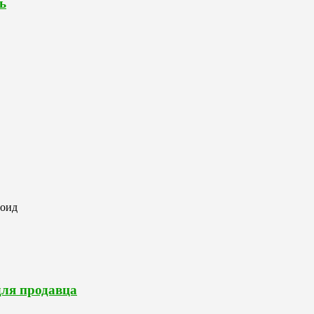
ь
роид
для продавца