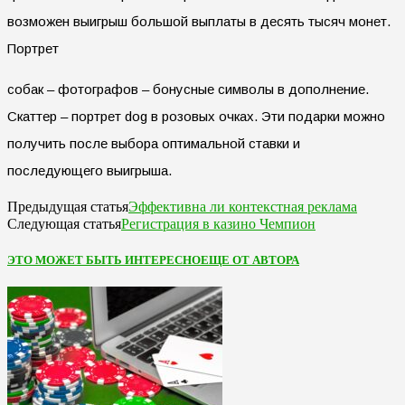
возможен выигрыш большой выплаты в десять тысяч монет.
Портрет
собак – фотографов – бонусные символы в дополнение.
Скаттер – портрет dog в розовых очках. Эти подарки можно
получить после выбора оптимальной ставки и
последующего выигрыша.
Эффективна ли контекстная реклама
Предыдущая статья
Регистрация в казино Чемпион
Следующая статья
ЭТО МОЖЕТ БЫТЬ ИНТЕРЕСНО
ЕЩЕ ОТ АВТОРА