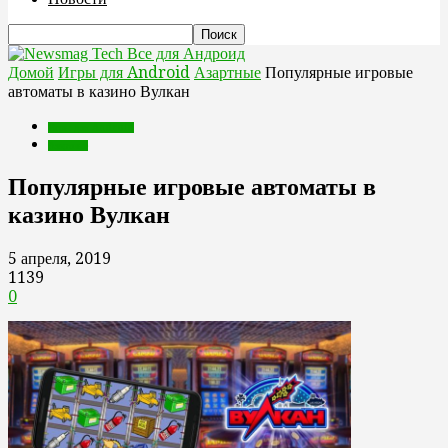
Все для Андроид
Домой
Игры для Android
Азартные
Популярные игровые
автоматы в казино Вулкан
Игры для Android
Азартные
Популярные игровые автоматы в
казино Вулкан
5 апреля, 2019
1139
0