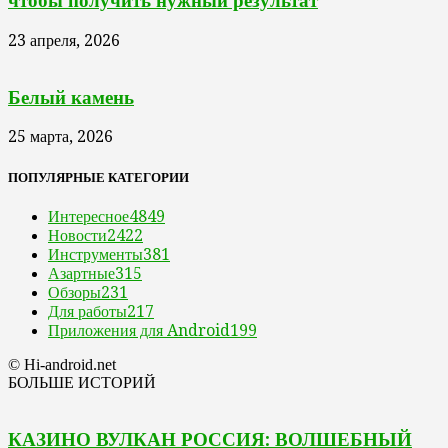
чтобы получить нужный результат
23 апреля, 2026
Белый камень
25 марта, 2026
ПОПУЛЯРНЫЕ КАТЕГОРИИ
Интересное
4849
Новости
2422
Инструменты
381
Азартные
315
Обзоры
231
Для работы
217
Приложения для Android
199
© Hi-android.net
БОЛЬШЕ ИСТОРИЙ
КАЗИНО ВУЛКАН РОССИЯ: ВОЛШЕБНЫЙ