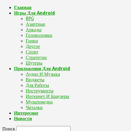
Главная
Игры Для Android
RPG
Азартные
Аркады
Головоломки
Гонки
Другое
Спорт
Стратегии
Шутеры
Приложения Для Android
Аудио И Музыка
Виджеты
Для Работы
Инструменты
Интернет И Браузеры
Мультимедиа
Читалки
Интересное
Новости
Поиск