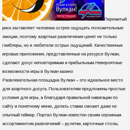
Пережитый
риск заставляет человека острее ощущать положительные
эмоции, поэтому азартные развлечения ценят не только
гэмблеры, но и любители острых ощущений. Качественные
игровые приложения, представленные на ресурсе Вулкан,
сделают досуг неповторимым и прибыльным.
Невероятные
возможности игры в Вулкан казино
Развлекательная площадка Вулкан – это идеальное место
для азартного досуга. Пользователям предложены простые
условия для игры, а благодаря правильной навигации по
сайту и понятному меню, делать ставки сможет даже не
опытный геймер. Портал Вулкан известен своим огромным
ассортиментом развлечений – рулетки, карточные столы,