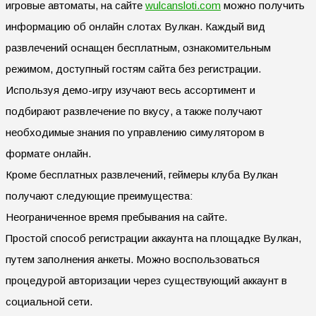
игровые автоматы, на сайте
wulcansloti.com
можно получить
информацию об онлайн слотах Вулкан. Каждый вид
развлечений оснащен бесплатным, ознакомительным
режимом, доступный гостям сайта без регистрации.
Используя демо-игру изучают весь ассортимент и
подбирают развлечение по вкусу, а также получают
необходимые знания по управлению симулятором в
формате онлайн.
Кроме бесплатных развлечений, геймеры клуба Вулкан
получают следующие преимущества:
Неограниченное время пребывания на сайте.
Простой способ регистрации аккаунта на площадке Вулкан,
путем заполнения анкеты. Можно воспользоваться
процедурой авторизации через существующий аккаунт в
социальной сети.