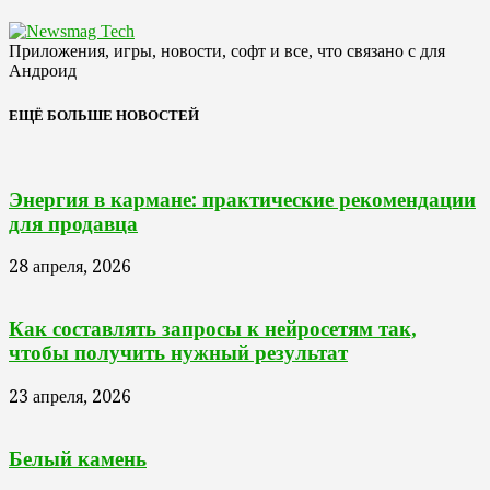
Приложения, игры, новости, софт и все, что связано с для
Андроид
ЕЩЁ БОЛЬШЕ НОВОСТЕЙ
Энергия в кармане: практические рекомендации
для продавца
28 апреля, 2026
Как составлять запросы к нейросетям так,
чтобы получить нужный результат
23 апреля, 2026
Белый камень