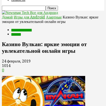
Все для Андроид
Домой
Игры для Android
Азартные
Казино Вулкан: яркие
эмоции от увлекательной онлайн игры
Игры для Android
Азартные
Казино Вулкан: яркие эмоции от
увлекательной онлайн игры
24 февраля, 2019
1014
0