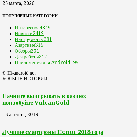
25 марта, 2026
ПОПУЛЯРНЫЕ КАТЕГОРИИ
Интересное
4849
Новости
2419
Инструменты
381
Азартные
315
Обзоры
231
Для работы
217
Приложения для Android
199
© Hi-android.net
БОЛЬШЕ ИСТОРИЙ
Начните выигрывать в казино:
попробуйте VulcanGold
13 августа, 2019
Лучшие смартфоны Honor 2018 года