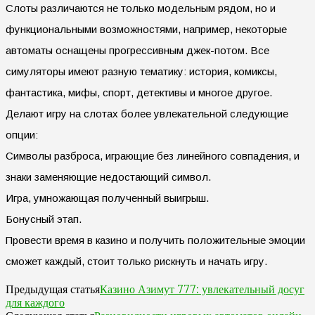
Слоты различаются не только модельным рядом, но и
функциональными возможностями, например, некоторые
автоматы оснащены прогрессивным джек-потом. Все
симуляторы имеют разную тематику: история, комиксы,
фантастика, мифы, спорт, детективы и многое другое.
Делают игру на слотах более увлекательной следующие
опции:
Символы разброса, играющие без линейного совпадения, и
знаки заменяющие недостающий символ.
Игра, умножающая полученный выигрыш.
Бонусный этап.
Провести время в казино и получить положительные эмоции
сможет каждый, стоит только рискнуть и начать игру.
Казино Азимут 777: увлекательный досуг
Предыдущая статья
для каждого